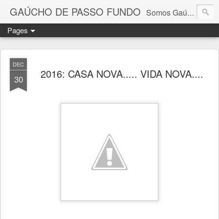
GAÚCHO DE PASSO FUNDO
Somos Gaúchos, povo guerreiro, determinado, batalhador, forte, e o nosso clube, além do nome, terá a alma gaúcha, oportunidade em que recomendou as cores verde a branca para o novo clube da cidade, em referência as cores dos Chimangos, grupo político da Revolução Federalista de 1893.
Pages
DEC
2016: CASA NOVA..... VIDA NOVA....
30