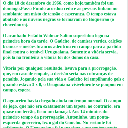
O dia 18 de dezembro de 1966, como hoje,também foi um
domingo.Passo Fundo acordou cedo e as pessoas tinham no
semblante um misto de tensão e esperança. O tempo estava
abafado e as nuvens negras se formavam no Boqueirão (o
chovedouro).
O acanhado Estádio Wolmar Salton superlotou logo na
primeira hora da tarde. O Gaúcho, de camisas verdes, calções
brancos e meiões brancos adentrou em campo para a partida
final contra o temível Uruguaiana. Somente a vitória servia,
pois lá na fronteira a vitória foi dos donos da casa.
Vitória por qualquer resultado, levava para a prorrogação,
que, em caso de empate, a decisão seria nas cobranças de
penaltis. Jogando pela sua vida o Gaúcho foi empilhando gols e
quando estava 3 x 0, o Uruguaiana visivelmente se poupou em
campo, espera
O aguaceiro havia chegado ainda no tempo normal. O campo
de jogo, que não era exatamente um tapete, ao contrário, era
quase um terrão, ficou um lamaçal. Aos 14 minutos do
primeiro tempo da prorrogação, Antoninho, um ponta-
esquerda guerreiro, fez o gol do Gaúcho. No restante foi
sofrimento. O Uruguaiana foi para cima e um centroavante